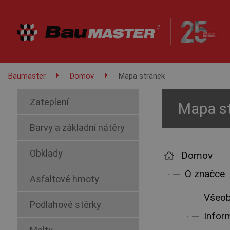
Baumaster
Domov
Mapa stránek
Zateplení
Mapa s
Barvy a základní nátěry
Obklady
Domov
O značce
Asfaltové hmoty
Všeob
Podlahové stěrky
Infor