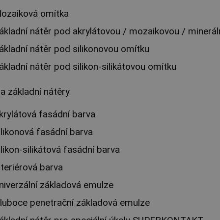
ozaiková omítka
ákladní nátěr pod akrylátovou / mozaikovou / minerál
ákladní nátěr pod silikonovou omítku
ákladní nátěr pod silikon-silikátovou omítku
a základní nátěry
krylátová fasádní barva
ilikonová fasádní barva
ilikon-silikátová fasádní barva
nteriérová barva
niverzální základová emulze
luboce penetrační základová emulze