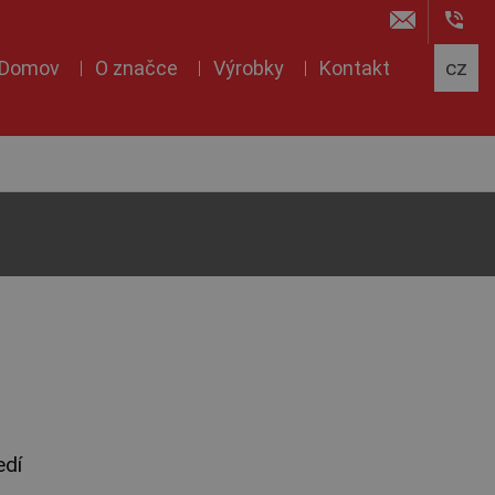
Domov
O značce
Výrobky
Kontakt
edí