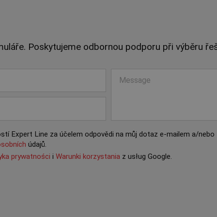
muláře. Poskytujeme odbornou podporu při výběru řeš
tí Expert Line za účelem odpovědi na můj dotaz e-mailem a/nebo t
osobních
údajů.
tyka prywatności
i
Warunki korzystania
z usług Google.