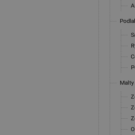
A
Podla
S
R
C
P
Malty
Z
Z
Z
O