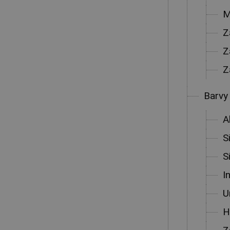
M
Z
Z
Z
Barvy 
A
S
S
I
U
H