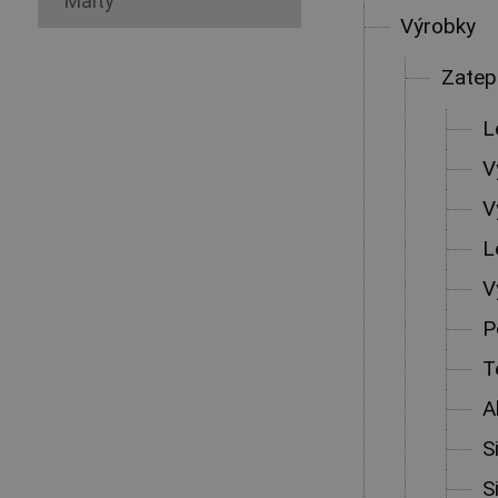
Malty
Výrobky
Zatep
L
V
V
L
V
P
T
A
S
S