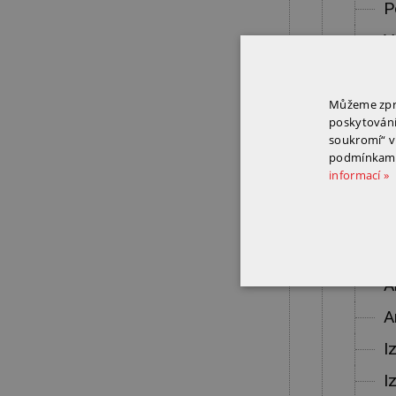
P
V
V
B
Můžeme zpra
poskytování 
soukromí“ v
Asfal
podmínkami 
informací »
D
D
S
A
A
I
I