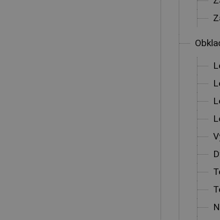
Z
Z
Obkla
L
L
L
L
V
D
T
T
N