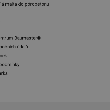
ílá malta do pórobetonu
t
entrum Baumaster®
sobních údajů
nek
 podmínky
arka