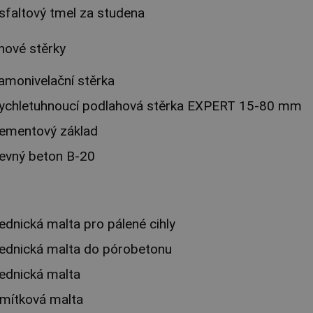
sfaltový tmel za studena
hové stěrky
amonivelační stěrka
ychletuhnoucí podlahová stěrka EXPERT 15-80 mm
ementový základ
evný beton B-20
ednická malta pro pálené cihly
ednická malta do pórobetonu
ednická malta
mítková malta