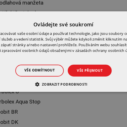
odlahová manžeta
nitřní těsnicí roh
nější roh
Ovládejte své soukromí
ílé deformovatelné lepidlo C2TE S1
covávat vaše osobní údaje a používat technologie, jako jsou soubory c
služeb a vedení statistik. Svůj výběr můžete kdykoli změnit kliknutím n
 zápatí stránky a/nebo nastavení prohlížeče. Používáním webu souhlasít
tové hmoty
zpracování osobních údajů obsaženými v zásadách ochrany osobních ú
ysperbit základ
VŠE ODMÍTNOUT
ysperbit DN
VŠE PŘIJMOUT
trybit 2000
ZOBRAZIT PODROBNOSTI
rbolex U
rbolex Aqua Stop
zobit BR
zobit DK