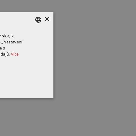
×
ookie, k
POLISH
a „Nastavení
ENGLISH
e s
dajů.
Více
CZECH