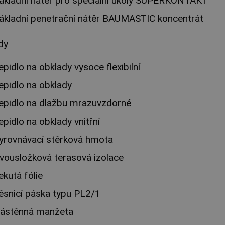
ákladní nátěr pro speciální úkoly SUPERKONTAKT
ákladní penetrační nátěr BAUMASTIC koncentrát
dy
epidlo na obklady vysoce flexibilní
epidlo na obklady
epidlo na dlažbu mrazuvzdorné
epidlo na obklady vnitřní
yrovnávací stěrková hmota
vousložková terasová izolace
ekutá fólie
ěsnicí páska typu PL2/1
ástěnná manžeta