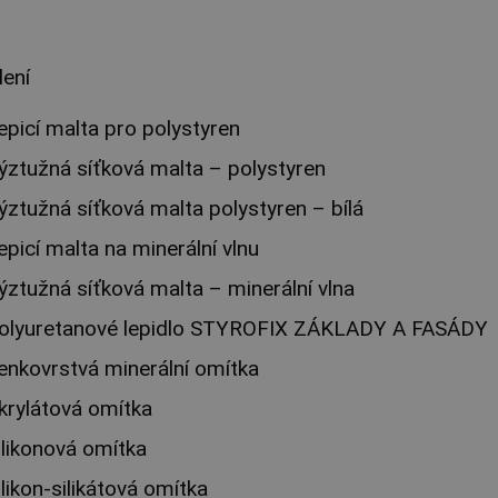
lení
epicí malta pro polystyren
ýztužná síťková malta – polystyren
ýztužná síťková malta polystyren – bílá
epicí malta na minerální vlnu
ýztužná síťková malta – minerální vlna
olyuretanové lepidlo STYROFIX ZÁKLADY A FASÁDY
enkovrstvá minerální omítka
krylátová omítka
ilikonová omítka
ilikon-silikátová omítka