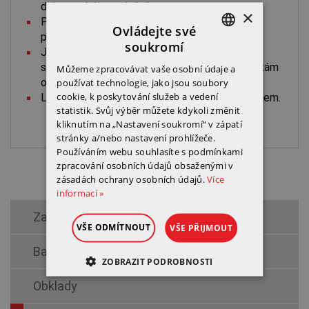
dokonce během deště.
×
Pružný tmel, který dokáže vyrovnat i velké
Ovládejte své
pohyby podkladu, vodotěsný.
soukromí
Je odolný vůči atmosférickým podmínkám,
POLISH
slabým kyselinám a zásadám a agresivním látkám
Můžeme zpracovávat vaše osobní údaje a
ENGLISH
obsaženým v půdě.
používat technologie, jako jsou soubory
cookie, k poskytování služeb a vedení
Lze jej použít v přímém kontaktu s polystyrenem.
CZECH
statistik. Svůj výběr můžete kdykoli změnit
kliknutím na „Nastavení soukromí“ v zápatí
stránky a/nebo nastavení prohlížeče.
Používáním webu souhlasíte s podmínkami
zpracování osobních údajů obsaženými v
zásadách ochrany osobních údajů.
Více
informací »
Zateplení
VŠE ODMÍTNOUT
VŠE PŘIJMOUT
Barvy a základní nátěry
ZOBRAZIT PODROBNOSTI
Obklady