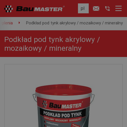
eplenia
Podkład pod tynk akrylowy / mozaikowy / mineralny
Podkład pod tynk akrylowy /
mozaikowy / mineralny