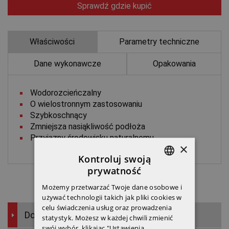
Sprawdź gdzie kupić
Właściwości
Parametry techniczne
Dane wykonawcze
Opakowania
Wodorozcieńczalny
O wielostronnym zastosowaniu
Szybkoschnący
Zmniejsza nasiąkliwość podłoża
Przyjazny środowisku naturalnemu
×
Kontroluj swoją
prywatność
POLISH
Możemy przetwarzać Twoje dane osobowe i
ENGLISH
używać technologii takich jak pliki cookies w
celu świadczenia usług oraz prowadzenia
CZECH
Docieplenia
statystyk. Możesz w każdej chwili zmienić
swój wybór, klikając "Ustawienia