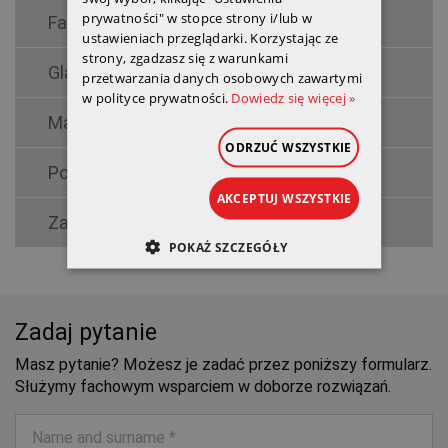
prywatności" w stopce strony i/lub w
Farby i grunty
ustawieniach przeglądarki. Korzystając ze
strony, zgadzasz się z warunkami
Glazura
przetwarzania danych osobowych zawartymi
w polityce prywatności.
Dowiedz się więcej »
Masy bitumiczne
ODRZUĆ WSZYSTKIE
Podkłady podłogowe
AKCEPTUJ WSZYSTKIE
Zaprawy
POKAŻ SZCZEGÓŁY
Zadaj pytanie
Masz pytanie? Możesz je zadać przez poniższy formularz.
Służymy fachowym wsparciem w doborze rozwiązań.